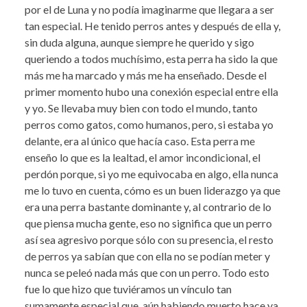
por el de Luna y no podía imaginarme que llegara a ser
tan especial. He tenido perros antes y después de ella y,
sin duda alguna, aunque siempre he querido y sigo
queriendo a todos muchísimo, esta perra ha sido la que
más me ha marcado y más me ha enseñado. Desde el
primer momento hubo una conexión especial entre ella
y yo. Se llevaba muy bien con todo el mundo, tanto
perros como gatos, como humanos, pero, si estaba yo
delante, era al único que hacía caso. Esta perra me
enseño lo que es la lealtad, el amor incondicional, el
perdón porque, si yo me equivocaba en algo, ella nunca
me lo tuvo en cuenta, cómo es un buen liderazgo ya que
era una perra bastante dominante y, al contrario de lo
que piensa mucha gente, eso no significa que un perro
así sea agresivo porque sólo con su presencia, el resto
de perros ya sabían que con ella no se podían meter y
nunca se peleó nada más que con un perro. Todo esto
fue lo que hizo que tuviéramos un vínculo tan
sumamente especial que, aún habiendo muerto hace ya